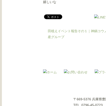
嬉しいな
田植えイベント報告その１｜神鍋コウ
産グループ
〒669-5376 兵庫
TEL. 0796-45-0723