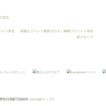
ノトリ米生
田植えイベント報告その３｜神鍋コウノトリ米生
産グループ
県豊岡市日高町万劫555（
Googleマップ
）