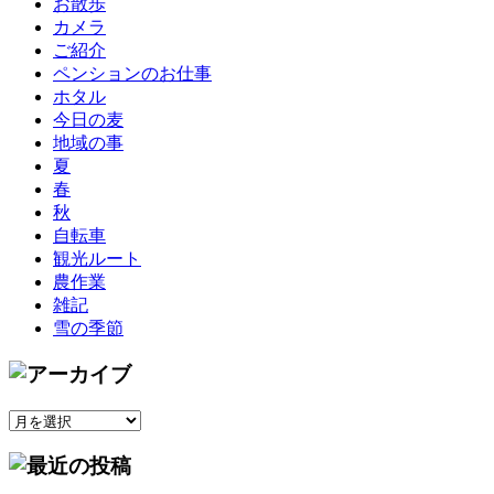
お散歩
カメラ
ご紹介
ペンションのお仕事
ホタル
今日の麦
地域の事
夏
春
秋
自転車
観光ルート
農作業
雑記
雪の季節