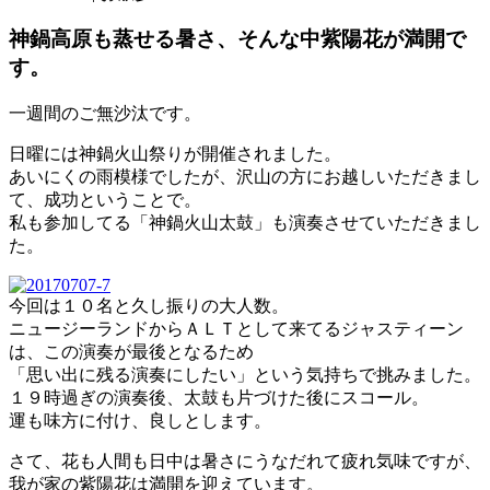
神鍋高原も蒸せる暑さ、そんな中紫陽花が満開で
す。
一週間のご無沙汰です。
日曜には神鍋火山祭りが開催されました。
あいにくの雨模様でしたが、沢山の方にお越しいただきまし
て、成功ということで。
私も参加してる「神鍋火山太鼓」も演奏させていただきまし
た。
今回は１０名と久し振りの大人数。
ニュージーランドからＡＬＴとして来てるジャスティーン
は、この演奏が最後となるため
「思い出に残る演奏にしたい」という気持ちで挑みました。
１９時過ぎの演奏後、太鼓も片づけた後にスコール。
運も味方に付け、良しとします。
さて、花も人間も日中は暑さにうなだれて疲れ気味ですが、
我が家の紫陽花は満開を迎えています。