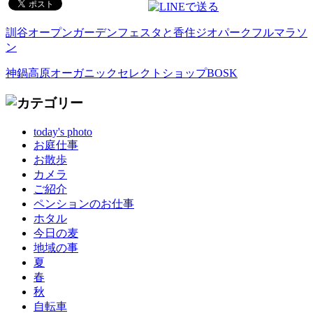
訓谷オープンガーデンフェスタと香住ジオパークフルマラソ
ン
神鍋高原オーガニックセレクトショップBOSK
today's photo
お庭仕事
お散歩
カメラ
ご紹介
ペンションのお仕事
ホタル
今日の麦
地域の事
夏
春
秋
自転車