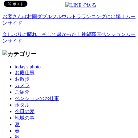
お客さんは村岡ダブルフルウルトラランニングに出場｜ムー
ンサイド
久しぶりに晴れ、そして暑かった｜神鍋高原ペンションムー
ンサイド
today's photo
お庭仕事
お散歩
カメラ
ご紹介
ペンションのお仕事
ホタル
今日の麦
地域の事
夏
春
秋