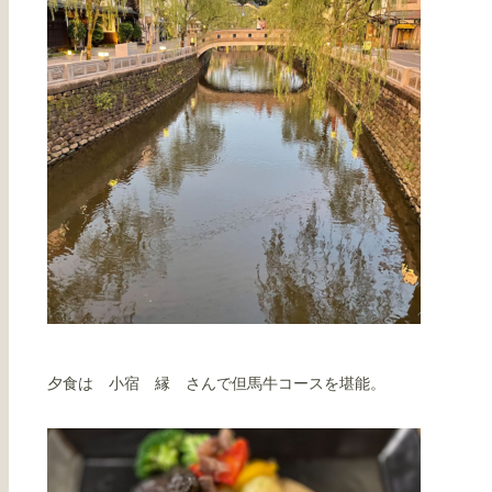
夕食は 小宿 縁 さんで但馬牛コースを堪能。