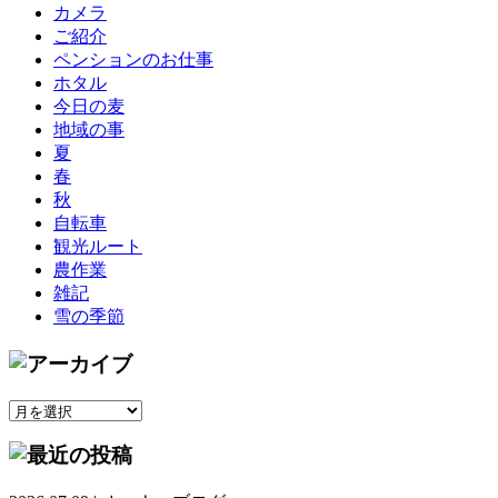
カメラ
ご紹介
ペンションのお仕事
ホタル
今日の麦
地域の事
夏
春
秋
自転車
観光ルート
農作業
雑記
雪の季節