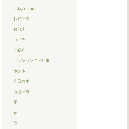
today's photo
お庭仕事
お散歩
カメラ
ご紹介
ペンションのお仕事
ホタル
今日の麦
地域の事
夏
春
秋