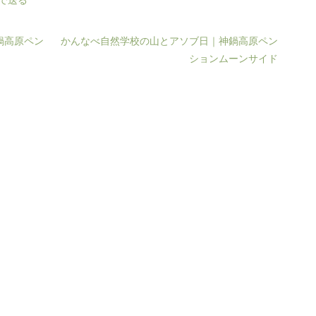
鍋高原ペン
かんなべ自然学校の山とアソブ日｜神鍋高原ペン
ションムーンサイド