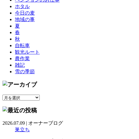
ホタル
今日の麦
地域の事
夏
春
秋
自転車
観光ルート
農作業
雑記
雪の季節
2026.07.09
|
オーナーブログ
巣立ち