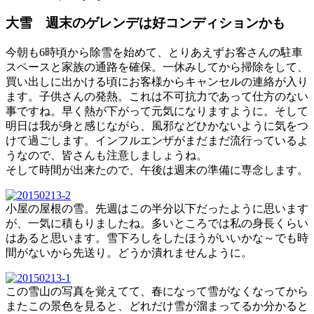
大雪 週末のゲレンデは好コンディションかも
今朝も6時頃から除雪を始めて、とりあえずお客さんの駐車
スペースと家族の通路を確保。一休みしてから掃除をして、
買い出しに出かける頃にお客様からキャンセルの連絡が入り
ます。子供さんの発熱。これは不可抗力であって仕方のない
事ですね。早く熱が下がって元気になりますように。そして
明日は我が身と感じながら、風邪などひかないように気をつ
けて過ごします。インフルエンザがまだまだ流行っているよ
うなので、皆さんも注意しましょうね。
そして時間が出来たので、午後は週末の準備に専念します。
小屋の屋根の雪。先週はこの半分以下だったように思います
が、一気に積もりましたね。多いところでは私の身長くらい
はあると思います。雪下ろしをしたほうがいいかな～でも時
間がないから先送り。どうか潰れませんように。
この雪山の写真を覚えてて、春になって雪がなくなってから
またこの景色を見ると、どれだけ雪が溜まってるか分かると