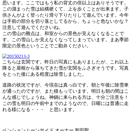
思います。ここではもう私の背丈の倍以上はありそうです。
この溜まった雪は結構硬くて、上を歩くことが出来ます。子
供さんがよく登ったり滑り下りたりして遊んでいます。今年
は手前の部分を切り落としてるから、ちょっと危ないかな？
注意して遊んでくださいね。
この雪山の難点は、和室からの景色が見えなくなることで
す。この雪山しか見えなくなってしまっています。まあ季節
限定の景色ということでご勘弁ください。
こちらは玄関です。昨日の写真にもありましたが、これ以上
降ると屋根から落ちてきた雪が玄関をふさぎそうです。写真
をとった後にある程度は除雪しました。
道路の状況ですが、今現在は真っ白です。朝と午後に除雪車
が通ったのですが、また積もっています。明日も朝の間はこ
んな感じでしょうね。神鍋に来られる方は、十分ご注意を！
この雪も明日の午前中までのようなので、日曜には普通に走
れる様になる・・・ と思います。
ペンションムーンサイド オーナー 新田聖