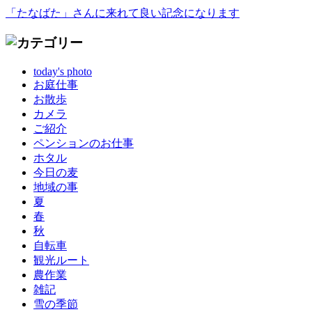
「たなばた」さんに来れて良い記念になります
today's photo
お庭仕事
お散歩
カメラ
ご紹介
ペンションのお仕事
ホタル
今日の麦
地域の事
夏
春
秋
自転車
観光ルート
農作業
雑記
雪の季節