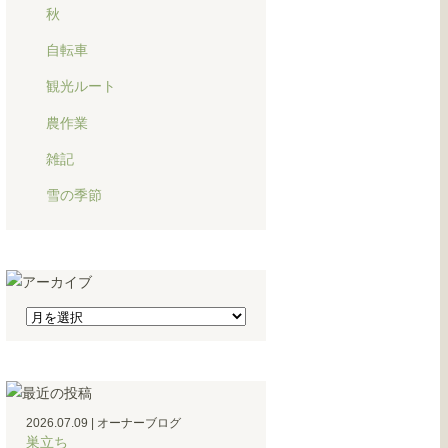
秋
自転車
観光ルート
農作業
雑記
雪の季節
2026.07.09
|
オーナーブログ
巣立ち