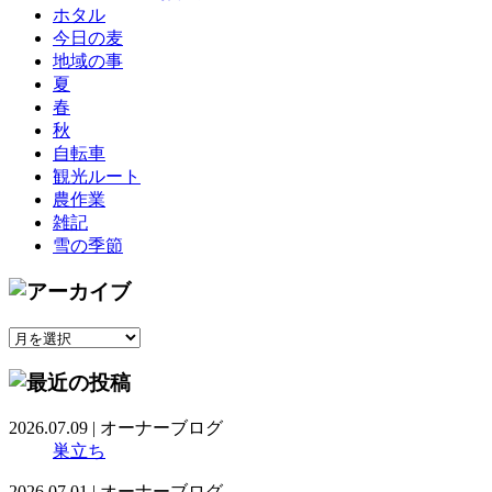
ホタル
今日の麦
地域の事
夏
春
秋
自転車
観光ルート
農作業
雑記
雪の季節
2026.07.09
|
オーナーブログ
巣立ち
2026.07.01
|
オーナーブログ