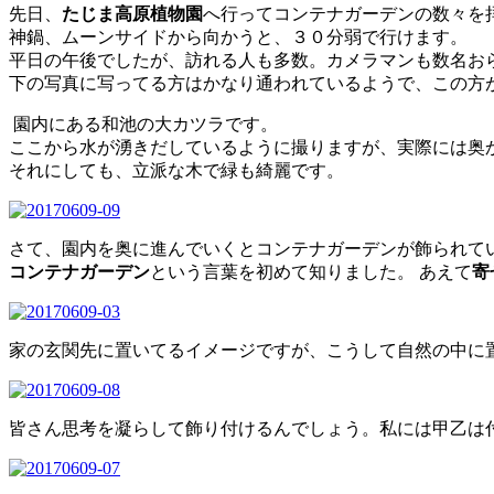
先日、
たじま高原植物園
へ行ってコンテナガーデンの数々を
神鍋、ムーンサイドから向かうと、３０分弱で行けます。
平日の午後でしたが、訪れる人も多数。カメラマンも数名お
下の写真に写ってる方はかなり通われているようで、この方
園内にある和池の大カツラです。
ここから水が湧きだしているように撮りますが、実際には奥
それにしても、立派な木で緑も綺麗です。
さて、園内を奥に進んでいくとコンテナガーデンが飾られて
コンテナガーデン
という言葉を初めて知りました。 あえて
寄
家の玄関先に置いてるイメージですが、こうして自然の中に
皆さん思考を凝らして飾り付けるんでしょう。私には甲乙は