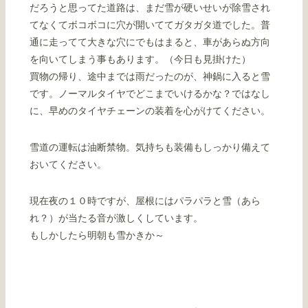
だろうと思ってた道路は、まだ雪が硬いせいが除雪され
てなくてボコボコに穴が開いててガタガタ道でした。普
通に走ってて大きな穴にでもはまると、車があらぬ方向
を向いてしまう事もあります。（今日も見掛けた）
買物の帰り、途中までは雨だったのが、神鍋に入ると雪
です。ノーマルタイヤでどこまでいけるかな？ではなし
に、早めのタイヤチェーンの装着を心がけてください。
雪道の運転は油断禁物。気持ちも装備もしっかり備えて
おいてください。
現在夜の１０時ですが、屋根にはパラパラと雪（あら
れ？）が当たる音が激しくしています。
もしかしたら明朝も雪かきか～