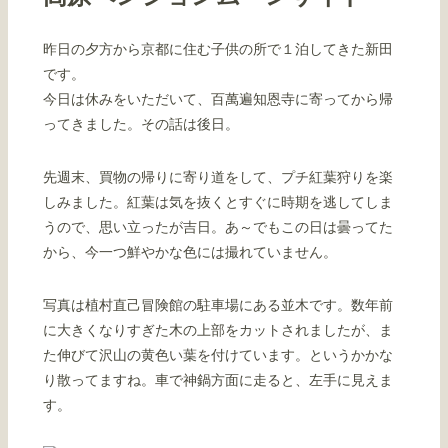
昨日の夕方から京都に住む子供の所で１泊してきた新田
です。
今日は休みをいただいて、百萬遍知恩寺に寄ってから帰
ってきました。その話は後日。
先週末、買物の帰りに寄り道をして、プチ紅葉狩りを楽
しみました。紅葉は気を抜くとすぐに時期を逃してしま
うので、思い立ったが吉日。あ～でもこの日は曇ってた
から、今一つ鮮やかな色には撮れていません。
写真は植村直己冒険館の駐車場にある並木です。数年前
に大きくなりすぎた木の上部をカットされましたが、ま
た伸びて沢山の黄色い葉を付けています。というかかな
り散ってますね。車で神鍋方面に走ると、左手に見えま
す。