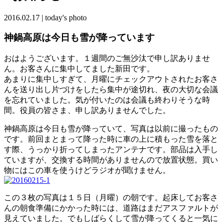
2016.02.17
|
today's photo
神鍋高原は今日も雪が降っています
おはようございます。１週間のご無沙汰で申し訳ありませ
ん。お客さんに集中してました新田です。
あまりに集中しすぎて、月曜にチェックアウトされたお客さ
んを送り出し片づけをしたら集中が途切れ、夜の大切な会議
を忘れていました。気が付いたのは会議も終わりそうな時
間。役員の皆さま、申し訳ありませんでした。
神鍋高原は今日も雪が降っていて、写真は以前に撮ったもの
です。前回まとまって降った時に車の上に積もった雪を落と
す際、うっかり折ってしまったアンテナです。部品は入手し
ていますが、交換する時間がありませんので放置状態。買い
物にはこの車を使うけどラジオが聞けません。
この３枚の写真は１５日（月曜）の朝です。起床してお客さ
んの朝食準備にかかった時には、道路はまだアスファルトが
見えていました。でもしばらくして雪が降ってくると一気に