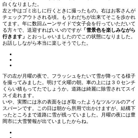
白くなりました。
左と中はゴミ出しに行くときに撮ったもの。右はお客さんが
チェックアウトされる頃。もうわだちが出来てそこを歩かれ
てます。年に数回ムーンサイドで女子会を行っていただいて
る方々で、送迎すればいいのですが
「雪景色を楽しみながら
行きます」
とおっしゃいましたのでこの状態になりました。
お話ししながら本当に楽しそうでした。
下の左が月曜の夜で、フラッシュをたいて雪が降ってる様子
を撮ってみました。明けて火曜の朝。車の上には３０センチ
くらい積もってたでしょうか。道路は綺麗に除雪されてスイ
スイ走れます。
いや、実際には氷の表面をはぎ取ったようなツルツルのアイ
スバーンです。この日は朝から所用で出かけますが、結構下
ったところまで道路に雪が残っていました。月曜の夜には豊
岡市に大雪警報が出ていましたからね。