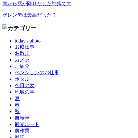
朝から雪が降りだしだ神鍋です
ゲレンデは最高だった？
today's photo
お庭仕事
お散歩
カメラ
ご紹介
ペンションのお仕事
ホタル
今日の麦
地域の事
夏
春
秋
自転車
観光ルート
農作業
雑記