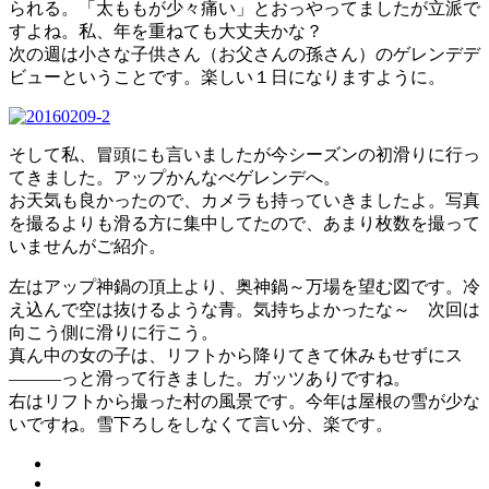
られる。「太ももが少々痛い」とおっやってましたが立派で
すよね。私、年を重ねても大丈夫かな？
次の週は小さな子供さん（お父さんの孫さん）のゲレンデデ
ビューということです。楽しい１日になりますように。
そして私、冒頭にも言いましたが今シーズンの初滑りに行っ
てきました。アップかんなべゲレンデへ。
お天気も良かったので、カメラも持っていきましたよ。写真
を撮るよりも滑る方に集中してたので、あまり枚数を撮って
いませんがご紹介。
左はアップ神鍋の頂上より、奥神鍋～万場を望む図です。冷
え込んで空は抜けるような青。気持ちよかったな～ 次回は
向こう側に滑りに行こう。
真ん中の女の子は、リフトから降りてきて休みもせずにス
―――っと滑って行きました。ガッツありですね。
右はリフトから撮った村の風景です。今年は屋根の雪が少な
いですね。雪下ろしをしなくて言い分、楽です。