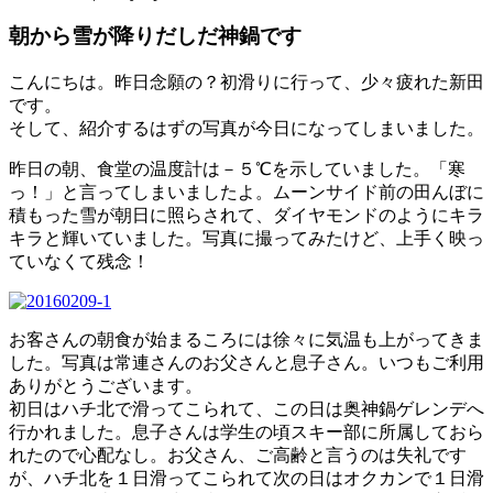
朝から雪が降りだしだ神鍋です
こんにちは。昨日念願の？初滑りに行って、少々疲れた新田
です。
そして、紹介するはずの写真が今日になってしまいました。
昨日の朝、食堂の温度計は－５℃を示していました。「寒
っ！」と言ってしまいましたよ。ムーンサイド前の田んぼに
積もった雪が朝日に照らされて、ダイヤモンドのようにキラ
キラと輝いていました。写真に撮ってみたけど、上手く映っ
ていなくて残念！
お客さんの朝食が始まるころには徐々に気温も上がってきま
した。写真は常連さんのお父さんと息子さん。いつもご利用
ありがとうございます。
初日はハチ北で滑ってこられて、この日は奥神鍋ゲレンデへ
行かれました。息子さんは学生の頃スキー部に所属しておら
れたので心配なし。お父さん、ご高齢と言うのは失礼です
が、ハチ北を１日滑ってこられて次の日はオクカンで１日滑