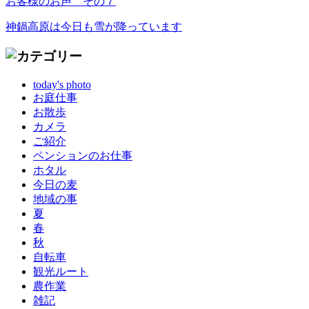
お客様のお声 その７
神鍋高原は今日も雪が降っています
today's photo
お庭仕事
お散歩
カメラ
ご紹介
ペンションのお仕事
ホタル
今日の麦
地域の事
夏
春
秋
自転車
観光ルート
農作業
雑記