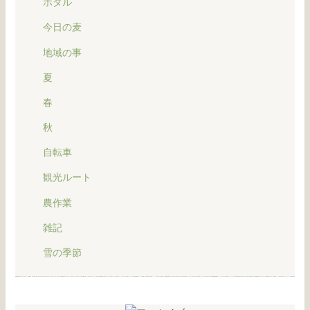
ホタル
今日の麦
地域の事
夏
春
秋
自転車
観光ルート
農作業
雑記
雪の季節