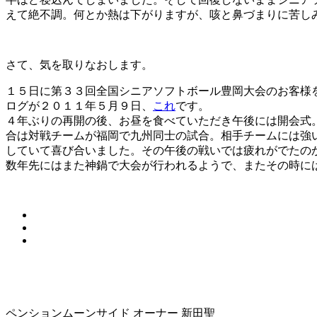
えて絶不調。何とか熱は下がりますが、咳と鼻づまりに苦し
さて、気を取りなおします。
１５日に第３３回全国シニアソフトボール豊岡大会のお客様
ログが２０１１年５月９日、
これ
です。
４年ぶりの再開の後、お昼を食べていただき午後には開会式
合は対戦チームが福岡で九州同士の試合。相手チームには強
していて喜び合いました。その午後の戦いでは疲れがでたの
数年先にはまた神鍋で大会が行われるようで、またその時に
ペンションムーンサイド オーナー 新田聖