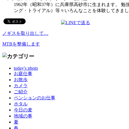
1962年（昭和37年）に兵庫県高砂市に生まれます。
ング・トライアル）等々いろんなことを体験してきまし
ノギスを取り出して…
MTBを整備します
today's photo
お庭仕事
お散歩
カメラ
ご紹介
ペンションのお仕事
ホタル
今日の麦
地域の事
夏
春