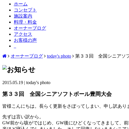
ホーム
コンセプト
施設案内
料理・料金
オーナーブログ
アクセス
お客様の声
オーナーブログ
today's photo
第３３回 全国シニアソ
2015.05.19
|
today's photo
第３３回 全国シニアソフトボール豊岡大会
皆様こんにちは。長らく更新をさぼってしまい、申し訳あり
先ずは言い訳から。
GW前から咳がではじめ、GW後にひどくなってきまして、
半ほど寝込んでしまいました。そして回復しないままシニア