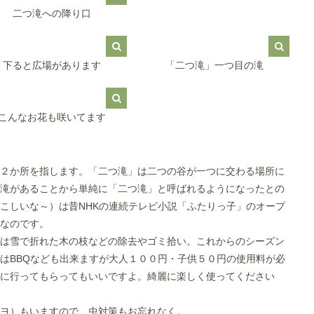
二つ滝への降り口
下ると広場があります
「二つ滝」一つ目の滝
こんなお花も咲いてます
２か所を指します。「二つ滝」は二つの谷が一つに交わる場所に
滝があることから単純に「二つ滝」と呼ばれるようになったとの
こしいな～）は昔NHKの連続テレビ小説「ふたりっ子」のオープ
なのです。
は雪で折れた木の枝などの除去やゴミ拾い。これからのシーズン
はBBQなども出来ますが大人１００円・子供５０円の使用料が必
に行ってもらってもいいですよ。綺麗に楽しく使ってください
ヨ）もいますので、虫対策もお忘れなく。