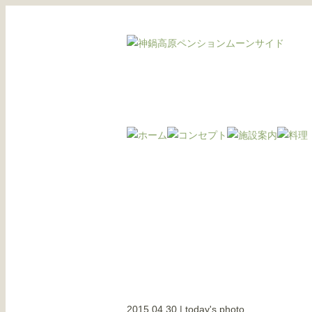
2015.04.30
|
today's photo