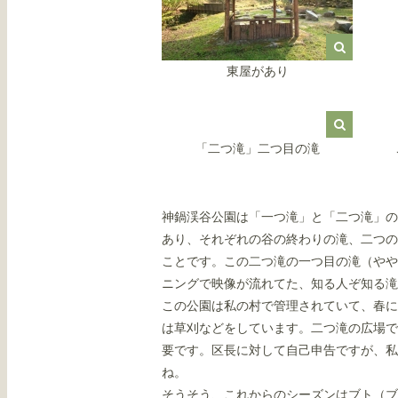
東屋があり
「二つ滝」二つ目の滝
神鍋渓谷公園は「一つ滝」と「二つ滝」の
あり、それぞれの谷の終わりの滝、二つの
ことです。この二つ滝の一つ目の滝（やや
ニングで映像が流れてた、知る人ぞ知る滝
この公園は私の村で管理されていて、春に
は草刈などをしています。二つ滝の広場で
要です。区長に対して自己申告ですが、私
ね。
そうそう、これからのシーズンはブト（ブ