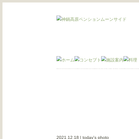
2021.12.18
|
today's photo