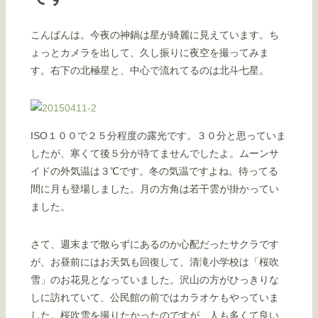
こんばんは。今夜の神鍋は星が綺麗に見えています。ち
ょっとカメラを出して、久し振りに夜空を撮ってみま
す。右下の北極星と、中心で流れてるのは北斗七星。
ISO１００で２５分程度の露光です。３０分と思っていま
したが、寒くて後５分が待てませんでしたよ。ムーンサ
イドの外気温は３℃です。冬の気温ですよね。待ってる
間に月も登場しました。月の方角は若干雲が掛かってい
ました。
さて、週末まで散らずにあるのか心配だったサクラです
が、お昼前にはお天気も回復して、清滝小学校は「桜吹
雪」のお花見となっていました。沢山の方がひっきりな
しに訪れていて、公民館の前ではカラオケもやっていま
した。桜吹雪を撮りたかったのですが、人も多くて良い