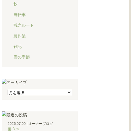
秋
自転車
観光ルート
農作業
雑記
雪の季節
2026.07.09
|
オーナーブログ
巣立ち