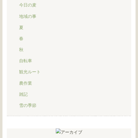
今日の麦
地域の事
夏
春
秋
自転車
観光ルート
農作業
雑記
雪の季節