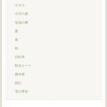
ホタル
今日の麦
地域の事
夏
春
秋
自転車
観光ルート
農作業
雑記
雪の季節