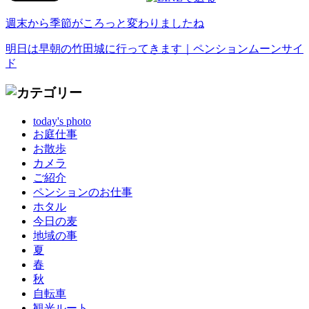
週末から季節がころっと変わりましたね
明日は早朝の竹田城に行ってきます｜ペンションムーンサイ
ド
today's photo
お庭仕事
お散歩
カメラ
ご紹介
ペンションのお仕事
ホタル
今日の麦
地域の事
夏
春
秋
自転車
観光ルート