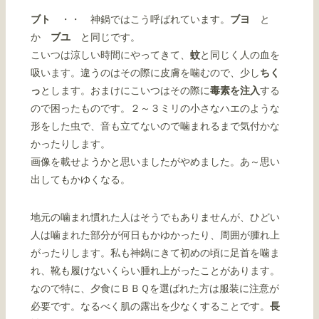
ブト
・・ 神鍋ではこう呼ばれています。
ブヨ
と
か
ブユ
と同じです。
こいつは涼しい時間にやってきて、
蚊
と同じく人の血を
吸います。違うのはその際に皮膚を噛むので、少し
ちく
っ
とします。おまけにこいつはその際に
毒素を注入
する
ので困ったものです。２～３ミリの小さなハエのような
形をした虫で、音も立てないので噛まれるまで気付かな
かったりします。
画像を載せようかと思いましたがやめました。あ～思い
出してもかゆくなる。
地元の噛まれ慣れた人はそうでもありませんが、ひどい
人は噛まれた部分が何日もかゆかったり、周囲が腫れ上
がったりします。私も神鍋にきて初めの頃に足首を噛ま
れ、靴も履けないくらい腫れ上がったことがあります。
なので特に、夕食にＢＢＱを選ばれた方は服装に注意が
必要です。なるべく肌の露出を少なくすることです。
長