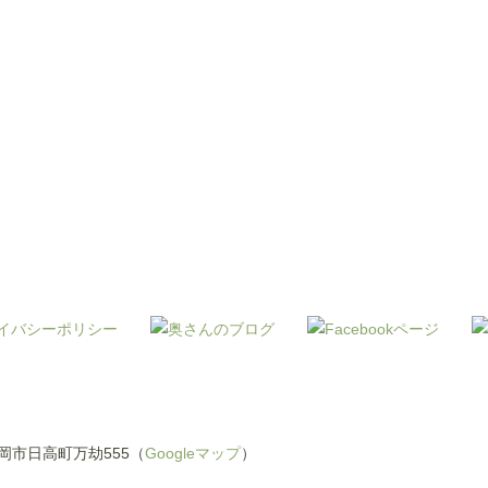
県豊岡市日高町万劫555（
Googleマップ
）