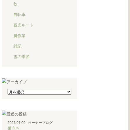
秋
自転車
観光ルート
農作業
雑記
雪の季節
2026.07.09
|
オーナーブログ
巣立ち