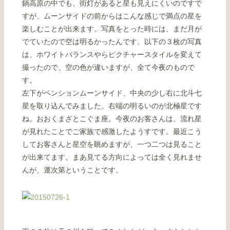
鍋高原の中でも、街灯があると星も見えにくいのですで
すが、ムーンサイドの前からはこんな感じで満点の星を
楽しむことが出来ます。写真をとった時には、まだ月が
でていたので空は明るかったんです。以下の３枚の写真
は、ホワイトバランスやらピクチャースタイルを変えて
撮ったので、空の色が違いますが、全て今夜のもので
す。
左下がペンションムーンサイド、中央の少し右に北斗七
星を取り込んでみました。右端の明るいのが北極星です
ね。おおくまざとこぐま座。今夜のお客さんは、流れ星
が見れたことでご家族で感激したようすです。最近こう
してお客さんと星空を眺めますが、一つ二つは見ること
が出来てます。まあ見てる方向によっては全く見れませ
んが、運次第ということです。